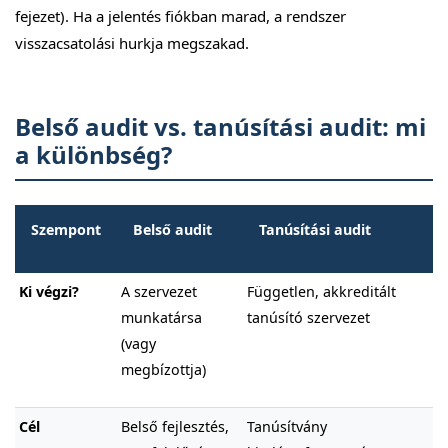
fejezet). Ha a jelentés fiókban marad, a rendszer
visszacsatolási hurkja megszakad.
Belső audit vs. tanúsítási audit: mi
a különbség?
Szempont
Belső audit
Tanúsítási audit
Ki végzi?
A szervezet
Független, akkreditált
munkatársa
tanúsító szervezet
(vagy
megbízottja)
Cél
Belső fejlesztés,
Tanúsítvány