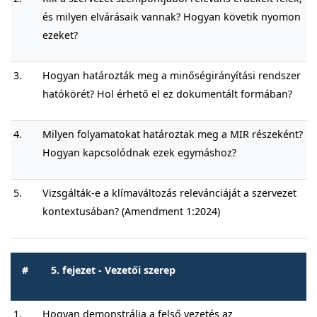
és milyen elvárásaik vannak? Hogyan követik nyomon
ezeket?
3.
Hogyan határozták meg a minőségirányítási rendszer
hatókörét? Hol érhető el ez dokumentált formában?
4.
Milyen folyamatokat határoztak meg a MIR részeként?
Hogyan kapcsolódnak ezek egymáshoz?
5.
Vizsgálták-e a klímaváltozás relevánciáját a szervezet
kontextusában? (Amendment 1:2024)
#
5. fejezet - Vezetői szerep
1.
Hogyan demonstrálja a felső vezetés az