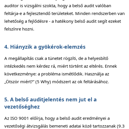
auditor is vizsgálni szokta, hogy a belső audit valóban
feltárja-e a fejlesztendő területeket. Minden rendszerben van
lehetőség a fejlődésre - a hatékony belső audit segít ezeket
felszínre hozni.
4. Hiányzik a gyökérok-elemzés
A megállapítás csak a tünetet rögzíti, de a helyesbítő
intézkedés nem kérdez rá, miért történt az eltérés. Ennek
következménye: a probléma ismétlődik. Használja az
„Ötször miért?” (5 Why) módszert az ok feltárásához.
5. A belső auditjelentés nem jut el a
vezetőséghez
Az ISO 9001 előírja, hogy a belső audit eredményei a
vezetőségi átvizsgálás bemeneti adatai közé tartozzanak (9.3