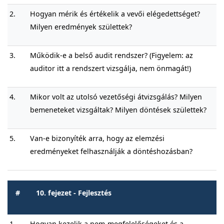
2.
Hogyan mérik és értékelik a vevői elégedettséget?
Milyen eredmények születtek?
3.
Működik-e a belső audit rendszer? (Figyelem: az
auditor itt a rendszert vizsgálja, nem önmagát!)
4.
Mikor volt az utolsó vezetőségi átvizsgálás? Milyen
bemeneteket vizsgáltak? Milyen döntések születtek?
5.
Van-e bizonyíték arra, hogy az elemzési
eredményeket felhasználják a döntéshozásban?
#
10. fejezet - Fejlesztés
1.
Hogyan kezelik a nem-megfelelőségeket és a