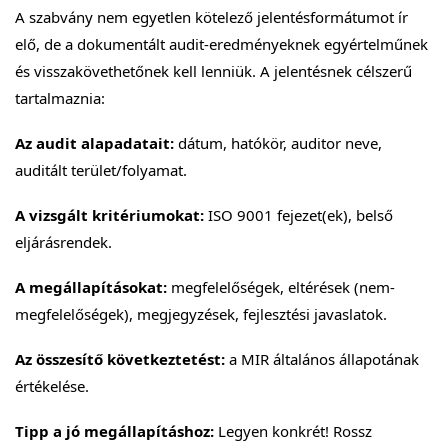
A szabvány nem egyetlen kötelező jelentésformátumot ír
elő, de a dokumentált audit-eredményeknek egyértelműnek
és visszakövethetőnek kell lenniük. A jelentésnek célszerű
tartalmaznia:
Az audit alapadatait:
dátum, hatókör, auditor neve,
auditált terület/folyamat.
A vizsgált kritériumokat:
ISO 9001 fejezet(ek), belső
eljárásrendek.
A megállapításokat:
megfelelőségek, eltérések (nem-
megfelelőségek), megjegyzések, fejlesztési javaslatok.
Az összesítő következtetést:
a MIR általános állapotának
értékelése.
Tipp a jó megállapításhoz:
Legyen konkrét! Rossz