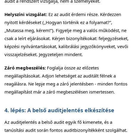
audit a rendszert vizsgálja, nem a személyeket.
Helyszíni vizsgálat:
Ez az audit érdemi része. Kérdezzen
nyitott kérdéseket („Hogyan történik ez a folyamat?”,
„Mutassa meg, kérem!”). Figyelje meg a valós működést, ne
csak a leírt eljárásokat. Kérjen bizonyítékokat: feljegyzéseket,
képzési nyilvántartásokat, kalibrálási jegyzőkönyveket, vevői
visszajelzéseket. Jegyzeteljen mindent.
Záró megbeszélés:
Foglalja össze az előzetes
megállapításokat. Adjon lehetséget az auditált félnek a
reagálásra. Ne lepje meg a záró jelentésben - minden fontos
megállapítást már a záró megbeszélésen ismertessen.
4. lépés: A belső auditjelentés elkészítése
Az auditjelentés a belső audit egyik fő kimenete, és a
tanúsítási audit során fontos auditbizonyítékként szolgálhat.