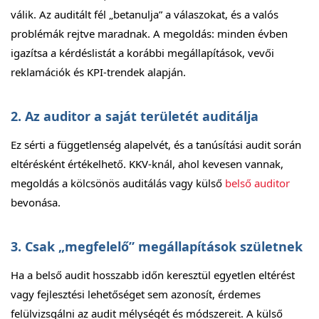
válik. Az auditált fél „betanulja” a válaszokat, és a valós
problémák rejtve maradnak. A megoldás: minden évben
igazítsa a kérdéslistát a korábbi megállapítások, vevői
reklamációk és KPI-trendek alapján.
2. Az auditor a saját területét auditálja
Ez sérti a függetlenség alapelvét, és a tanúsítási audit során
eltérésként értékelhető. KKV-knál, ahol kevesen vannak,
megoldás a kölcsönös auditálás vagy külső
belső auditor
bevonása.
3. Csak „megfelelő” megállapítások születnek
Ha a belső audit hosszabb időn keresztül egyetlen eltérést
vagy fejlesztési lehetőséget sem azonosít, érdemes
felülvizsgálni az audit mélységét és módszereit. A külső