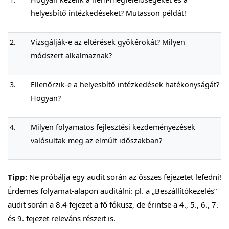
helyesbítő intézkedéseket? Mutasson példát!
2.
Vizsgálják-e az eltérések gyökérokát? Milyen
módszert alkalmaznak?
3.
Ellenőrzik-e a helyesbítő intézkedések hatékonyságát?
Hogyan?
4.
Milyen folyamatos fejlesztési kezdeményezések
valósultak meg az elmúlt időszakban?
Tipp:
Ne próbálja egy audit során az összes fejezetet lefedni!
Érdemes folyamat-alapon auditálni: pl. a „Beszállítókezelés”
audit során a 8.4 fejezet a fő fókusz, de érintse a 4., 5., 6., 7.
és 9. fejezet releváns részeit is.