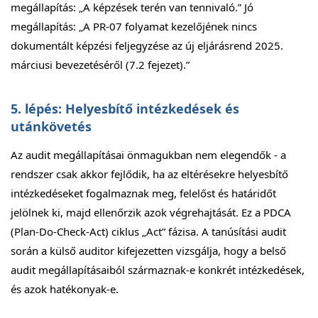
megállapítás: „A képzések terén van tennivaló.” Jó
megállapítás: „A PR-07 folyamat kezelőjének nincs
dokumentált képzési feljegyzése az új eljárásrend 2025.
márciusi bevezetéséről (7.2 fejezet).”
5. lépés: Helyesbítő intézkedések és
utánkövetés
Az audit megállapításai önmagukban nem elegendők - a
rendszer csak akkor fejlődik, ha az eltérésekre helyesbítő
intézkedéseket fogalmaznak meg, felelőst és határidőt
jelölnek ki, majd ellenőrzik azok végrehajtását. Ez a PDCA
(Plan-Do-Check-Act) ciklus „Act” fázisa. A tanúsítási audit
során a külső auditor kifejezetten vizsgálja, hogy a belső
audit megállapításaiból származnak-e konkrét intézkedések,
és azok hatékonyak-e.