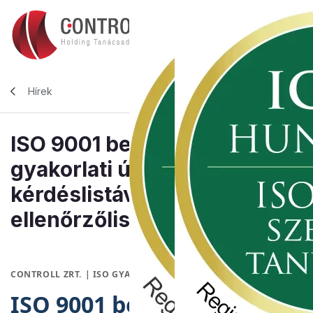
Hírek
ISO 9001 belső audit:
gyakorlati útmutató
kérdéslistával és
ellenőrzőlistával
CONTROLL ZRT. | ISO GYAKORLATI ÚTMUTATÓK
ISO 9001 belső audit: