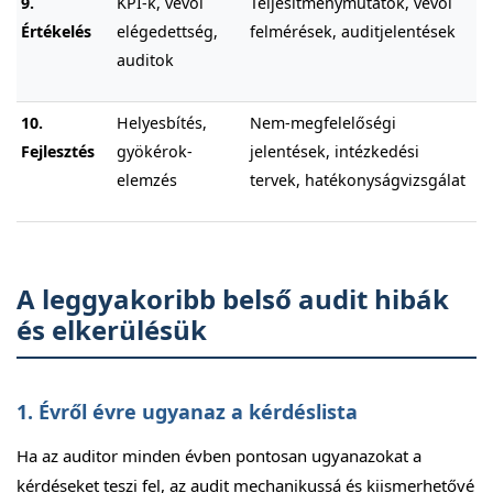
9.
KPI-k, vevői
Teljesítménymutatók, vevői
Értékelés
elégedettség,
felmérések, auditjelentések
auditok
10.
Helyesbítés,
Nem-megfelelőségi
Fejlesztés
gyökérok-
jelentések, intézkedési
elemzés
tervek, hatékonyságvizsgálat
A leggyakoribb belső audit hibák
és elkerülésük
1. Évről évre ugyanaz a kérdéslista
Ha az auditor minden évben pontosan ugyanazokat a
kérdéseket teszi fel, az audit mechanikussá és kiismerhetővé