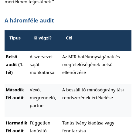
mértékben teljesülnek.”
A háromféle audit
Típus
Ki végzi?
Cél
Belső
A szervezet
Az MIR hatékonyságának és
audit (1.
saját
megfelelőségének belső
fél)
munkatársai
ellenőrzése
Második
Vevő,
A beszállító minőségirányítási
fél audit
megrendelő,
rendszerének értékelése
partner
Harmadik
Független
Tanúsítvány kiadása vagy
fél audit
tanúsító
fenntartása