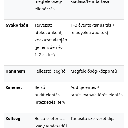
megfelelőség-
kiadása/fenntartása
ellenőrzés
Gyakoriság
Tervezett
1–3 évente (tanúsítás +
időközönként,
felügyeleti auditok)
kockázat alapján
(jellemzően évi
1–2 ciklus)
Hangnem
Fejlesztő, segítő
Megfelelőség-központú
Kimenet
Belső
Auditjelentés +
auditjelentés +
tanúsítvány/eltérésjelentés
intézkedési terv
Költség
Belső erőforrás
Tanúsító szervezet díja
(vagy tanácsadói