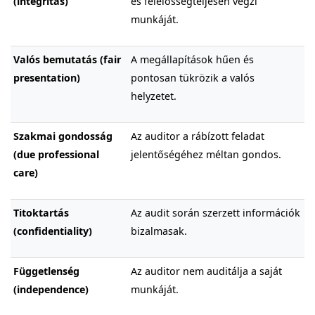
(integritás)
és felelősségteljesen végzi
munkáját.
Valós bemutatás (fair
A megállapítások hűen és
presentation)
pontosan tükrözik a valós
helyzetet.
Szakmai gondosság
Az auditor a rábízott feladat
(due professional
jelentőségéhez méltan gondos.
care)
Titoktartás
Az audit során szerzett információk
(confidentiality)
bizalmasak.
Függetlenség
Az auditor nem auditálja a saját
(independence)
munkáját.