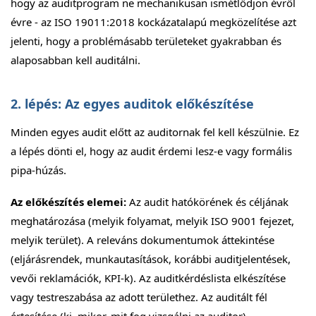
hogy az auditprogram ne mechanikusan ismétlődjön évről
évre - az ISO 19011:2018 kockázatalapú megközelítése azt
jelenti, hogy a problémásabb területeket gyakrabban és
alaposabban kell auditálni.
2. lépés: Az egyes auditok előkészítése
Minden egyes audit előtt az auditornak fel kell készülnie. Ez
a lépés dönti el, hogy az audit érdemi lesz-e vagy formális
pipa-húzás.
Az előkészítés elemei:
Az audit hatókörének és céljának
meghatározása (melyik folyamat, melyik ISO 9001 fejezet,
melyik terület). A releváns dokumentumok áttekintése
(eljárásrendek, munkautasítások, korábbi auditjelentések,
vevői reklamációk, KPI-k). Az auditkérdéslista elkészítése
vagy testreszabása az adott területhez. Az auditált fél