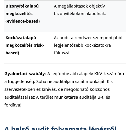
Bizonyítékalapú
A megállapítások objektív
megközelítés
bizonyítékokon alapulnak.
(evidence-based)
Kockázatalapú
Az audit a rendszer szempontjából
megközelítés (risk-
legjelentősebb kockázatokra
based)
fókuszál.
Gyakorlati szabály:
A legfontosabb alapelv KKV-k számára
a függetlenség. Soha ne auditálja a saját munkáját! Kis
szervezetekben ez kihívás, de megoldható kölcsönös
auditálással (az A terület munkatársa auditálja B-t, és
fordítva).
A belső audit folyamata lépésről