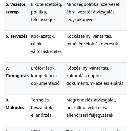
5. Vezetői
Elkötelezettség,
Minőségpolitika, szervezeti
szerep
politika,
ábra, vezetői átvizsgálás
felelősségek
jegyzőkönyve
6. Tervezés
Kockázatok,
Kockázat-nyilvántartás,
célok,
minőségcélok és mérésük
változáskezelés
7.
Erőforrások,
Képzési nyilvántartás,
Támogatás
kompetencia,
kalibrálási naplók,
dokumentáció
dokumentumkezelési eljárás
8.
Termelés,
Megrendelés-átvizsgálat,
Működés
beszállítók,
beszállítói értékelés,
ellenőrzés
ellenőrzési feljegyzések