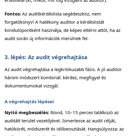
értesítése (ki, mikor, mit fog vizsgálni az auditor).
Fontos:
Az auditkérdéslista segédeszköz, nem
forgatókönyv! A hatékony auditor a kérdéslistát
kiindulópontként használja, de képes eltérni attól, ha az
audit során új információk merülnek fel.
3. lépés: Az audit végrehajtása
Az audit végrehajtása a legkritikusabb fázis. A jó auditor
három módszert kombinál: kérdez, megfigyel és
dokumentumokat vizsgál.
A végrehajtás lépései
Nyitó megbeszélés:
Rövid, 10–15 perces találkozó az
auditált terület vezetőjével. Ismertesse az audit célját,
hatókörét, módszerét és időbeosztását. Hangsúlyozza: az