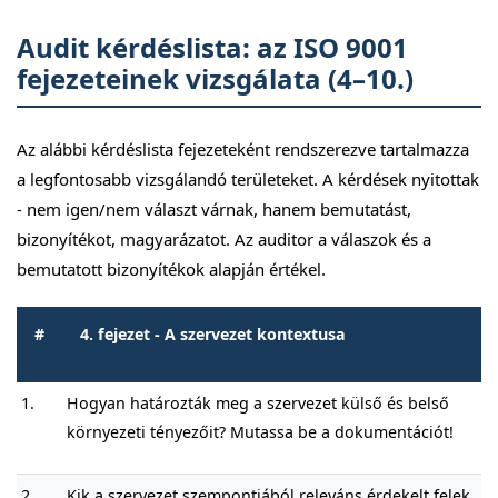
Audit kérdéslista: az ISO 9001
fejezeteinek vizsgálata (4–10.)
Az alábbi kérdéslista fejezeteként rendszerezve tartalmazza
a legfontosabb vizsgálandó területeket. A kérdések nyitottak
- nem igen/nem választ várnak, hanem bemutatást,
bizonyítékot, magyarázatot. Az auditor a válaszok és a
bemutatott bizonyítékok alapján értékel.
#
4. fejezet - A szervezet kontextusa
1.
Hogyan határozták meg a szervezet külső és belső
környezeti tényezőit? Mutassa be a dokumentációt!
2.
Kik a szervezet szempontjából releváns érdekelt felek,