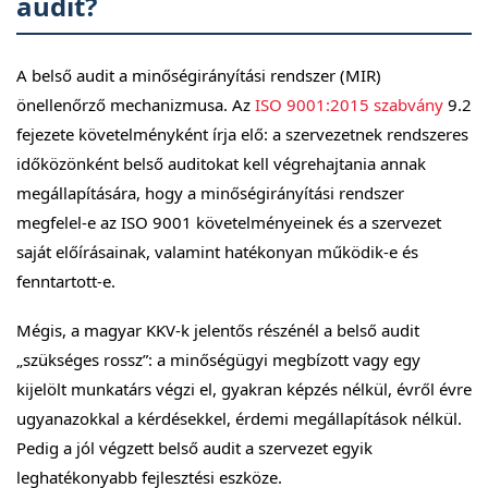
audit?
A belső audit a minőségirányítási rendszer (MIR)
önellenőrző mechanizmusa. Az
ISO 9001:2015 szabvány
9.2
fejezete követelményként írja elő: a szervezetnek rendszeres
időközönként belső auditokat kell végrehajtania annak
megállapítására, hogy a minőségirányítási rendszer
megfelel-e az ISO 9001 követelményeinek és a szervezet
saját előírásainak, valamint hatékonyan működik-e és
fenntartott-e.
Mégis, a magyar KKV-k jelentős részénél a belső audit
„szükséges rossz”: a minőségügyi megbízott vagy egy
kijelölt munkatárs végzi el, gyakran képzés nélkül, évről évre
ugyanazokkal a kérdésekkel, érdemi megállapítások nélkül.
Pedig a jól végzett belső audit a szervezet egyik
leghatékonyabb fejlesztési eszköze.