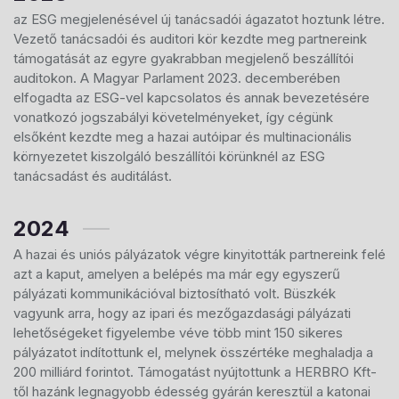
az ESG megjelenésével új tanácsadói ágazatot hoztunk létre.
Vezető tanácsadói és auditori kör kezdte meg partnereink
támogatását az egyre gyakrabban megjelenő beszállítói
auditokon. A Magyar Parlament 2023. decemberében
elfogadta az ESG-vel kapcsolatos és annak bevezetésére
vonatkozó jogszabályi követelményeket, így cégünk
elsőként kezdte meg a hazai autóipar és multinacionális
környezetet kiszolgáló beszállítói körünknél az ESG
tanácsadást és auditálást.
2024
A hazai és uniós pályázatok végre kinyitották partnereink felé
azt a kaput, amelyen a belépés ma már egy egyszerű
pályázati kommunikációval biztosítható volt. Büszkék
vagyunk arra, hogy az ipari és mezőgazdasági pályázati
lehetőségeket figyelembe véve több mint 150 sikeres
pályázatot indítottunk el, melynek összértéke meghaladja a
200 milliárd forintot. Támogatást nyújtottunk a HERBRO Kft-
től hazánk legnagyobb édesség gyárán keresztül a katonai