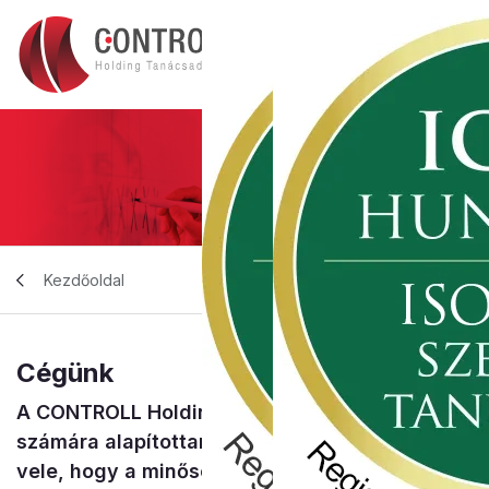
Kezdőoldal
Cégünk
A CONTROLL Holding Tanácsadó Zrt-t azok
számára alapítottam, akik tisztában vannak
vele, hogy a minőség több, mint egy