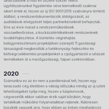
tanácsadóink a múlt év őszére tízezer feletti
ügyfélszámunkat figyelembe véve kiemelkedő szakmai
sikert értek el, hiszen az új ISO 9001:2015 szabványra történő
átállást, a rendszerdokumentációk átdolgozását, az
auditálások elvégzését teljes partnerkörünknél befejeztük.
Erre az évre marad a rendszerműködések
visszaellenőrzése, a kockázatértékelések rendszerének
továbbfejlesztése. A büntetés-végrehajtás
belügyminisztériumi projektjében szereplő 11 gazdasági
társaságnál megkezdtük a hatékonyság-fejlesztési és
költségcsökkentési projektjeinket a cipőgyártástól a ruházati
termékeken át a mezőgazdasági, faipari szektorokban.
2020
Számunkra ez az év nem a pandémiával telt, hiszen egy
tanácsadó cég életében a válság időszaka mindig az új üzleti
lehetőségeket nyitja meg, hiszen a tulajdonosok,
cégvezetők ekkor valóban érzik saját bőrükön, hogy
tartalékaik működési folyamataikban rejlenek. Különösen
büszkék vagyunk arra, hogy ebben az évben meghatározó