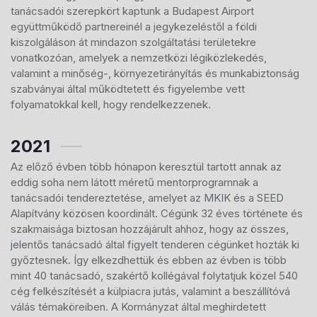
tanácsadói szerepkört kaptunk a Budapest Airport
együttműködő partnereinél a jegykezeléstől a földi
kiszolgáláson át mindazon szolgáltatási területekre
vonatkozóan, amelyek a nemzetközi légiközlekedés,
valamint a minőség-, környezetirányítás és munkabiztonság
szabványai által működtetett és figyelembe vett
folyamatokkal kell, hogy rendelkezzenek.
2021
Az előző évben több hónapon keresztül tartott annak az
eddig soha nem látott méretű mentorprogramnak a
tanácsadói tendereztetése, amelyet az MKIK és a SEED
Alapítvány közösen koordinált. Cégünk 32 éves története és
szakmaisága biztosan hozzájárult ahhoz, hogy az összes,
jelentős tanácsadó által figyelt tenderen cégünket hozták ki
győztesnek. Így elkezdhettük és ebben az évben is több
mint 40 tanácsadó, szakértő kollégával folytatjuk közel 540
cég felkészítését a külpiacra jutás, valamint a beszállítóvá
válás témaköreiben. A Kormányzat által meghirdetett