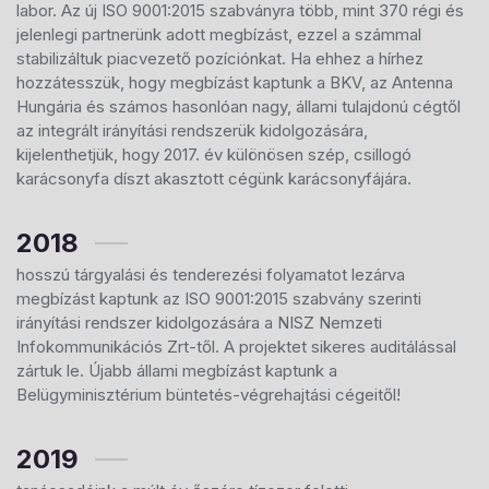
labor. Az új ISO 9001:2015 szabványra több, mint 370 régi és
jelenlegi partnerünk adott megbízást, ezzel a számmal
stabilizáltuk piacvezető pozíciónkat. Ha ehhez a hírhez
hozzátesszük, hogy megbízást kaptunk a BKV, az Antenna
Hungária és számos hasonlóan nagy, állami tulajdonú cégtől
az integrált irányítási rendszerük kidolgozására,
kijelenthetjük, hogy 2017. év különösen szép, csillogó
karácsonyfa díszt akasztott cégünk karácsonyfájára.
2018
hosszú tárgyalási és tenderezési folyamatot lezárva
megbízást kaptunk az ISO 9001:2015 szabvány szerinti
irányítási rendszer kidolgozására a NISZ Nemzeti
Infokommunikációs Zrt-től. A projektet sikeres auditálással
zártuk le. Újabb állami megbízást kaptunk a
Belügyminisztérium büntetés-végrehajtási cégeitől!
2019