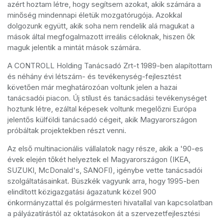
azért hoztam létre, hogy segítsem azokat, akik számára a
minőség mindennapi életük mozgatórugója. Azokkal
dolgozunk együtt, akik soha nem rendelik alá magukat a
mások által megfogalmazott irreális céloknak, hiszen ők
maguk jelentik a mintát mások számára.
A CONTROLL Holding Tanácsadó Zrt-t 1989-ben alapítottam
és néhány évi létszám- és tevékenység-fejlesztést
követően már meghatározóan voltunk jelen a hazai
tanácsadói piacon. Új stílust és tanácsadási tevékenységet
hoztunk létre, ezáltal képesek voltunk megelőzni Európa
jelentős külföldi tanácsadó cégeit, akik Magyarországon
próbáltak projektekben részt venni.
Az első multinacionális vállalatok nagy része, akik a '90-es
évek elején tőkét helyeztek el Magyarországon (IKEA,
SUZUKI, McDonald's, SANOFI), igénybe vette tanácsadói
szolgáltatásainkat. Büszkék vagyunk arra, hogy 1995-ben
elindított közigazgatási ágazatunk közel 900
önkormányzattal és polgármesteri hivatallal van kapcsolatban
a pályázatírástól az oktatásokon át a szervezetfejlesztési