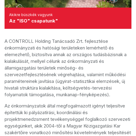
Akikre büszkék vagyunk
Az "ISO" csapatunk"
A CONTROLL Holding Tanácsadó Zrt. fejlesztése
önkormányzati és hatósági területeken lemérhető és
elemezhető, biztosítva annak az országos tudásbázisnak a
kialakulását, mellyel célunk az önkormányzati és
államigazgatási területek minőség- és
szervezetfejlesztésének végrehajtása, valamint működési
paramétereinek javítása (ügyirat-statisztikai elemzések, új
hivatali struktúra kialakítása, költségvetés-tervezési
folyamatok támogatása, munkanap-fényképezés).
Az önkormányzatok által megfogalmazott igényt teljesítve
építettük ki pályázatírási, koordinálási és
projektmenedzsment tevékenységgel foglalkozó szervezeti
egységünket, akik 2004-től a Magyar Közigazgatási Kar
szakértőire vonatkozó minősítési követelmények teljesítését