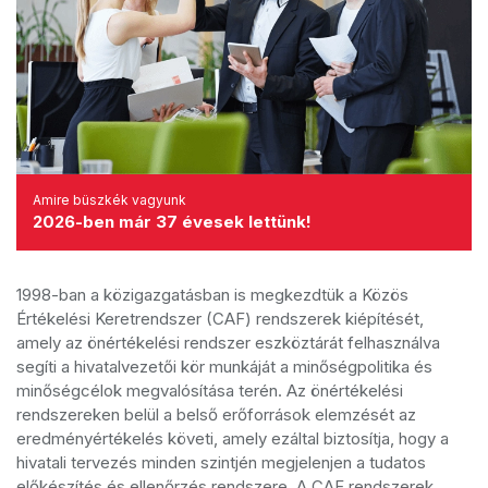
Amire büszkék vagyunk
2026-ben már 37 évesek lettünk!
1998-ban a közigazgatásban is megkezdtük a Közös
Értékelési Keretrendszer (CAF) rendszerek kiépítését,
amely az önértékelési rendszer eszköztárát felhasználva
segíti a hivatalvezetői kör munkáját a minőségpolitika és
minőségcélok megvalósítása terén. Az önértékelési
rendszereken belül a belső erőforrások elemzését az
eredményértékelés követi, amely ezáltal biztosítja, hogy a
hivatali tervezés minden szintjén megjelenjen a tudatos
előkészítés és ellenőrzés rendszere. A CAF rendszerek