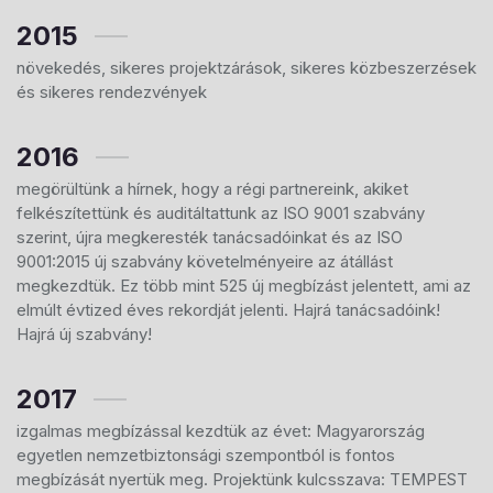
2015
növekedés, sikeres projektzárások, sikeres közbeszerzések
és sikeres rendezvények
2016
megörültünk a hírnek, hogy a régi partnereink, akiket
felkészítettünk és auditáltattunk az ISO 9001 szabvány
szerint, újra megkeresték tanácsadóinkat és az ISO
9001:2015 új szabvány követelményeire az átállást
megkezdtük. Ez több mint 525 új megbízást jelentett, ami az
elmúlt évtized éves rekordját jelenti. Hajrá tanácsadóink!
Hajrá új szabvány!
2017
izgalmas megbízással kezdtük az évet: Magyarország
egyetlen nemzetbiztonsági szempontból is fontos
megbízását nyertük meg. Projektünk kulcsszava: TEMPEST