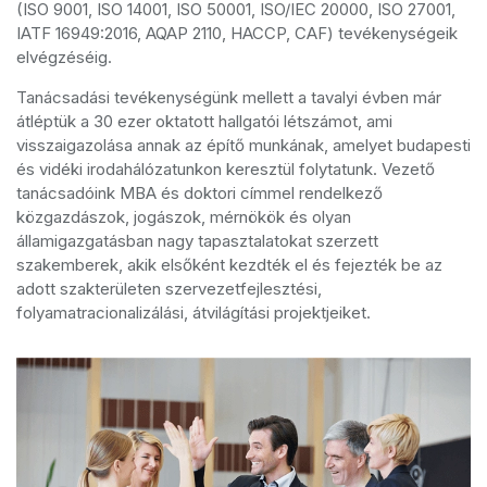
(ISO 9001, ISO 14001, ISO 50001, ISO/IEC 20000, ISO 27001,
IATF 16949:2016, AQAP 2110, HACCP, CAF) tevékenységeik
elvégzéséig.
Tanácsadási tevékenységünk mellett a tavalyi évben már
átléptük a 30 ezer oktatott hallgatói létszámot, ami
visszaigazolása annak az építő munkának, amelyet budapesti
és vidéki irodahálózatunkon keresztül folytatunk. Vezető
tanácsadóink MBA és doktori címmel rendelkező
közgazdászok, jogászok, mérnökök és olyan
államigazgatásban nagy tapasztalatokat szerzett
szakemberek, akik elsőként kezdték el és fejezték be az
adott szakterületen szervezetfejlesztési,
folyamatracionalizálási, átvilágítási projektjeiket.