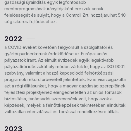
gazdasági újraindítás egyik legfontosabb
mentorprogramjának irányítójaként érezzük annak
felelősségét és súlyát, hogy a Controll Zrt. hozzájárulhat 540
cég sikeres fejlődéséhez.
2022
a COVID éveket követően felgyorsult a szolgáltatói és
gyártói partnerkörünk érdeklődése az Európai uniós
pályázatok iránt. Az elmúlt évtizedek egyik legaktívabb
pályázatírói időszakát oly módon zártuk le, hogy az ISO 9001
szabvány, valamint a hozzá kapcsolódó felnőttképzési
programok rekord árbevételt jelentettek. Ez is visszaigazolta
azt a régi állításunkat, hogy a magyar gazdaság szereplőinek
fejlesztési projektjeihez elengedhetetlen az uniós források
biztosítása, tanácsadói szerencsénk volt, hogy azok a
képzések, melyek a felnőttképzések tekintetében elindultak,
változatlan intenzitással és forrással rendelkezésre álltak.
2023